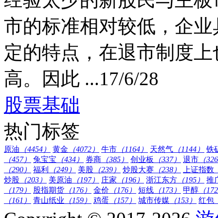
市的标准相对较低，企业
定的特点，在退市制度上
高。因此 ...
17/6/28
股票基础
热门标签
原油
（4454）
黄金
（4072）
牛市
（1164）
天然气
（1144）
铁
（457）
兔宝宝
（434）
券商
（385）
创业板
（337）
退市
（32
（290）
福利
（249）
美股
（239）
炒股大赛
（238）
上证指数
炒股
（203）
美原油
（197）
庄家
（196）
浙江东方
（195）
推
（179）
股指期货
（176）
金价
（176）
短线
（173）
甲醇
（17
（161）
青山纸业
（159）
鸡蛋
（157）
城市传媒
（153）
红包