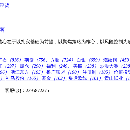
期货
南
心在于以扎实基础为前提，以聚焦策略为核心，以风险控制为底线
矿石
（816）
期货
（756）
A股
（724）
白银
（659）
螺纹钢
（45
红
（297）
爆仓
（290）
福利
（249）
美股
（238）
炒股大赛
（23
96）
浙江东方
（195）
推广联盟
（190）
注册制
（185）
价值投
7）
神马股份
（165）
基金
（162）
集运欧线
（161）
青山纸业
（1
侠
客服QQ：2395872275