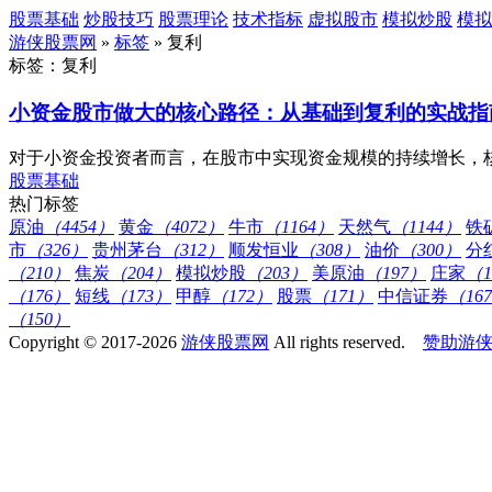
股票基础
炒股技巧
股票理论
技术指标
虚拟股市
模拟炒股
模拟
游侠股票网
»
标签
» 复利
标签：复利
小资金股市做大的核心路径：从基础到复利的实战指
对于小资金投资者而言，在股市中实现资金规模的持续增长，核
股票基础
热门标签
原油
（4454）
黄金
（4072）
牛市
（1164）
天然气
（1144）
铁
市
（326）
贵州茅台
（312）
顺发恒业
（308）
油价
（300）
分
（210）
焦炭
（204）
模拟炒股
（203）
美原油
（197）
庄家
（1
（176）
短线
（173）
甲醇
（172）
股票
（171）
中信证券
（16
（150）
Copyright © 2017-2026
游侠股票网
All rights reserved.
赞助游