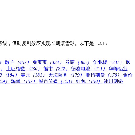
，借助复利效应实现长期滚雪球。以下是 ...
2/15
9）
散户
（457）
兔宝宝
（434）
券商
（385）
创业板
（337）
退
8）
上证指数
（230）
熊市
（222）
德赛电池
（211）
华峰铝业
资
（184）
美元
（181）
天海防务
（179）
股指期货
（176）
金价
59）
鸡蛋
（157）
城市传媒
（153）
红包
（150）
冰川网络