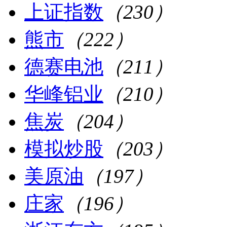
上证指数
（230）
熊市
（222）
德赛电池
（211）
华峰铝业
（210）
焦炭
（204）
模拟炒股
（203）
美原油
（197）
庄家
（196）