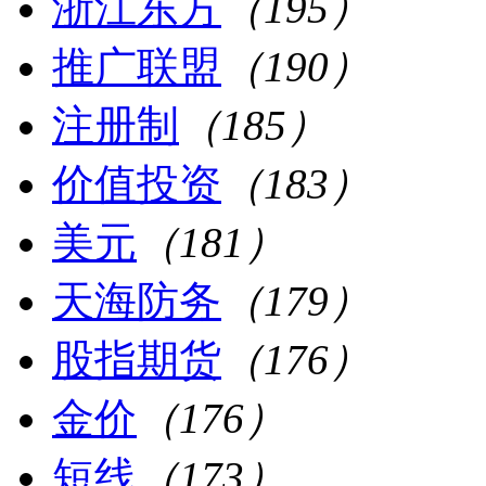
浙江东方
（195）
推广联盟
（190）
注册制
（185）
价值投资
（183）
美元
（181）
天海防务
（179）
股指期货
（176）
金价
（176）
短线
（173）