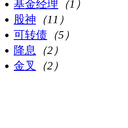
基金经理
（1）
股神
（11）
可转债
（5）
降息
（2）
金叉
（2）
基本面
（4）
技术面
（2）
均线
（49）
国电南瑞
（1）