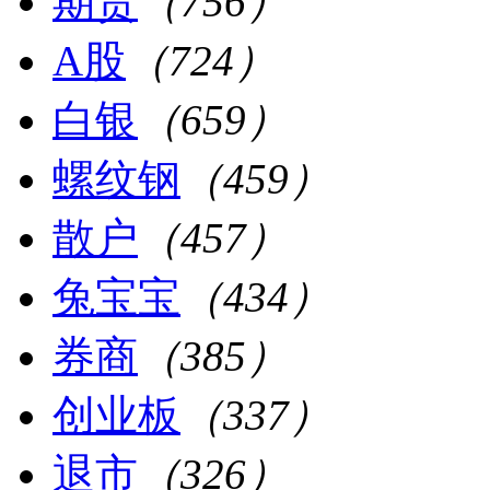
期货
（756）
A股
（724）
白银
（659）
螺纹钢
（459）
散户
（457）
兔宝宝
（434）
券商
（385）
创业板
（337）
退市
（326）