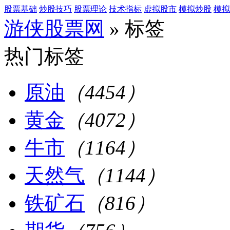
股票基础
炒股技巧
股票理论
技术指标
虚拟股市
模拟炒股
模拟
游侠股票网
» 标签
热门标签
原油
（4454）
黄金
（4072）
牛市
（1164）
天然气
（1144）
铁矿石
（816）