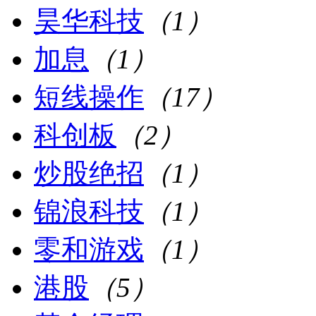
昊华科技
（1）
加息
（1）
短线操作
（17）
科创板
（2）
炒股绝招
（1）
锦浪科技
（1）
零和游戏
（1）
港股
（5）