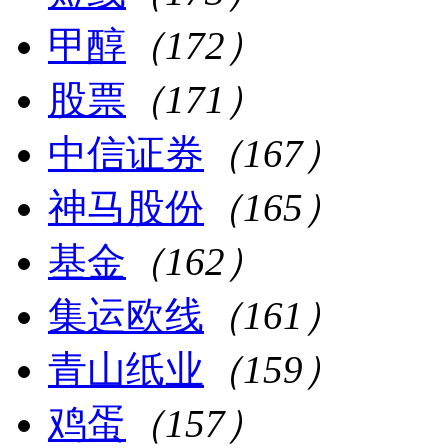
甲醇
（172）
股票
（171）
中信证券
（167）
神马股份
（165）
基金
（162）
集运欧线
（161）
青山纸业
（159）
鸡蛋
（157）