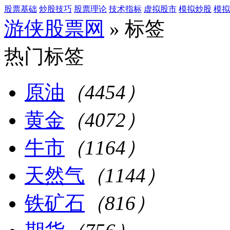
股票基础
炒股技巧
股票理论
技术指标
虚拟股市
模拟炒股
模拟
游侠股票网
» 标签
热门标签
原油
（4454）
黄金
（4072）
牛市
（1164）
天然气
（1144）
铁矿石
（816）