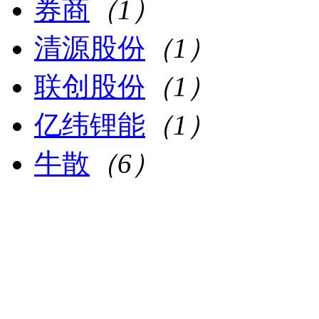
券商
（1）
清源股份
（1）
联创股份
（1）
亿纬锂能
（1）
牛散
（6）
民间股神
（1）
熊市
（13）
妖股
（5）
金叉
（2）