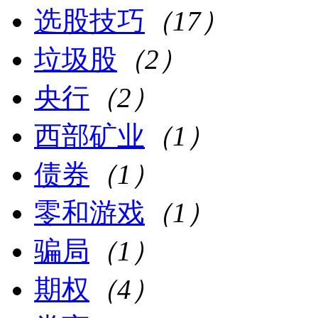
选股技巧
（17）
垃圾股
（2）
央行
（2）
西部矿业
（1）
债券
（1）
零和游戏
（1）
骗局
（1）
期权
（4）