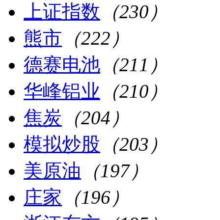
上证指数
（230）
熊市
（222）
德赛电池
（211）
华峰铝业
（210）
焦炭
（204）
模拟炒股
（203）
美原油
（197）
庄家
（196）