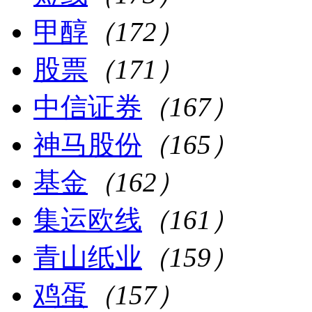
甲醇
（172）
股票
（171）
中信证券
（167）
神马股份
（165）
基金
（162）
集运欧线
（161）
青山纸业
（159）
鸡蛋
（157）