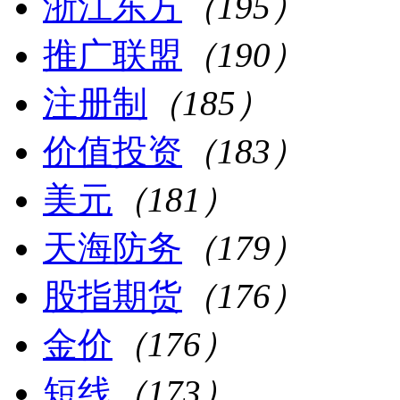
浙江东方
（195）
推广联盟
（190）
注册制
（185）
价值投资
（183）
美元
（181）
天海防务
（179）
股指期货
（176）
金价
（176）
短线
（173）