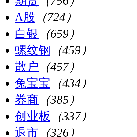
期货
（756）
A股
（724）
白银
（659）
螺纹钢
（459）
散户
（457）
兔宝宝
（434）
券商
（385）
创业板
（337）
退市
（326）