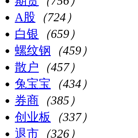
期货
（756）
A股
（724）
白银
（659）
螺纹钢
（459）
散户
（457）
兔宝宝
（434）
券商
（385）
创业板
（337）
退市
（326）