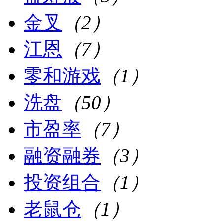
金叉
（2）
江恩
（7）
零和游戏
（1）
洗盘
（50）
市盈率
（7）
融资融券
（3）
投资组合
（1）
老鼠仓
（1）