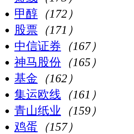
甲醇
（172）
股票
（171）
中信证券
（167）
神马股份
（165）
基金
（162）
集运欧线
（161）
青山纸业
（159）
鸡蛋
（157）