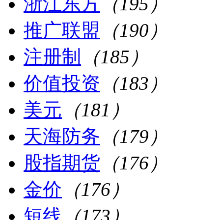
浙江东方
（195）
推广联盟
（190）
注册制
（185）
价值投资
（183）
美元
（181）
天海防务
（179）
股指期货
（176）
金价
（176）
短线
（173）