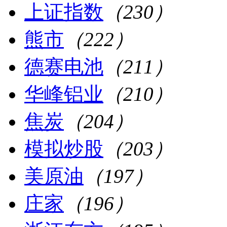
上证指数
（230）
熊市
（222）
德赛电池
（211）
华峰铝业
（210）
焦炭
（204）
模拟炒股
（203）
美原油
（197）
庄家
（196）