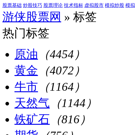
股票基础
炒股技巧
股票理论
技术指标
虚拟股市
模拟炒股
模拟
游侠股票网
» 标签
热门标签
原油
（4454）
黄金
（4072）
牛市
（1164）
天然气
（1144）
铁矿石
（816）