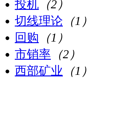
投机
（2）
切线理论
（1）
回购
（1）
市销率
（2）
西部矿业
（1）
均线
（49）
十字星
（1）
闪崩
（1）
交易系统
（1）