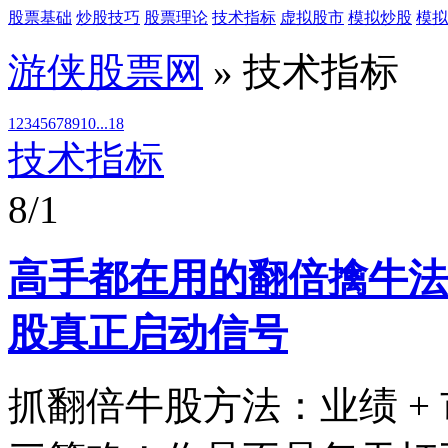
股票基础
炒股技巧
股票理论
技术指标
虚拟股市
模拟炒股
模拟
游侠股票网
» 技术指标
1
2
3
4
5
6
7
8
9
10
...18
技术指标
8/1
高手都在用的翻倍擒牛法
股真正启动信号
抓翻倍牛股方法：业绩 +