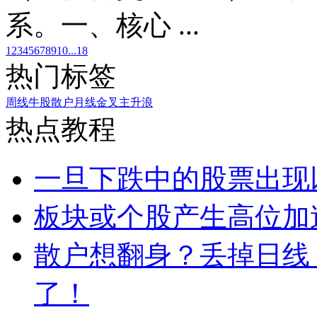
系。一、核心 ...
1
2
3
4
5
6
7
8
9
10
...18
热门标签
周线
牛股
散户
月线
金叉
主升浪
热点教程
一旦下跌中的股票出现
板块或个股产生高位加
散户想翻身？丢掉日线
了！